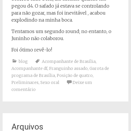
pegou d4. O safado já estava se controlando
para não gozar, mas foi inevitável , acabou
explodindo na minha boca.
Tentamos um segundo round; no entanto, o
Juninho não colaborou.
Foi ótimo revê-lo!
blog
Acompanhante de Brasília
,
Acompanhante df
,
Franguinho assado
,
Garota de
programa de Brasília
,
Posição de quatro
,
Preliminares
,
Sexo oral
Deixe um
comentário
Arquivos