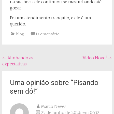
na sua boca, ele continuou se masturbando até
gozar.
Foi um atendimento tranquilo, e ele é um
querido.
blog
1 Comentário
Navegação
←
Alinhando as
Vídeo Novo!
→
expectativas
do
post
Uma opinião sobre “
Pisando
sem dó!
”
Marco Neves
25 de junho de 2026 em 06:32