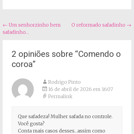
Navegação
←
Um senhorzinho bem
O reformado safadinho
→
safadinho…
do
post
2 opiniões sobre “
Comendo o
coroa
”
Rodrigo Pinto
16 de abril de 2026 em 16:07
Permalink
Que safadeza! Mulher safada no controle.
Você gosta?
Conta mais casos desses…assim como