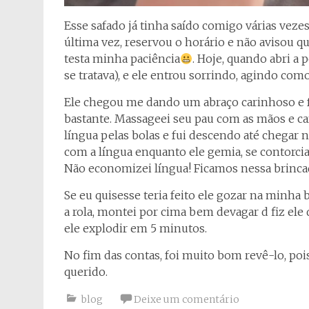
Esse safado já tinha saído comigo várias ve
última vez, reservou o horário e não avisou 
testa minha paciência
. Hoje, quando abri a 
se tratava), e ele entrou sorrindo, agindo com
Ele chegou me dando um abraço carinhoso e f
bastante. Massageei seu pau com as mãos e ca
língua pelas bolas e fui descendo até chegar n
com a língua enquanto ele gemia, se contorcia
Não economizei língua! Ficamos nessa brinc
Se eu quisesse teria feito ele gozar na minha 
a rola, montei por cima bem devagar d fiz ele
ele explodir em 5 minutos.
No fim das contas, foi muito bom revê-lo, po
querido.
blog
Deixe um comentário