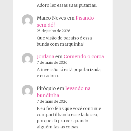
Adoro ler essas suas putarias.
Marco Neves
em
Pisando
sem dó!
25 de junho de 2026
Que visão do paraíso é essa
bunda com marquinha!
Jordana
em
Comendo o coroa
7 de maio de 2026
A inversão já está popularizada,
e eu adoro.
Piróquio
em
levando na
bundinha
7 de maio de 2026
E eu fico feliz que você continue
compartilhando esse lado seu,
porque dá pra ver quando
alguém faz as coisas…