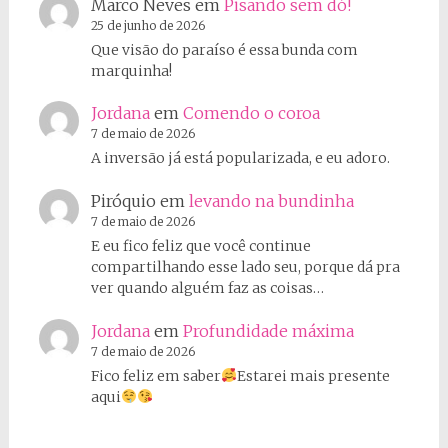
Marco Neves
em
Pisando sem dó!
25 de junho de 2026
Que visão do paraíso é essa bunda com
marquinha!
Jordana
em
Comendo o coroa
7 de maio de 2026
A inversão já está popularizada, e eu adoro.
Piróquio
em
levando na bundinha
7 de maio de 2026
E eu fico feliz que você continue
compartilhando esse lado seu, porque dá pra
ver quando alguém faz as coisas…
Jordana
em
Profundidade máxima
7 de maio de 2026
Fico feliz em saber
Estarei mais presente
aqui