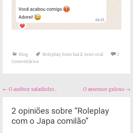
blog
Roleplay
,
Sexo hard
,
Sexo oral
2
Comentários
Navegação
←
O auditor safadinho…
O assessor guloso
→
do
post
2 opiniões sobre “
Roleplay
com o Japa comilão
”