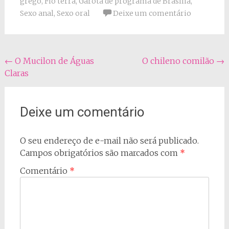
grego
,
Fio terra
,
Garota de programa de Brasília
,
Sexo anal
,
Sexo oral
Deixe um comentário
Navegação
←
O Mucilon de Águas
O chileno comilão
→
Claras
do
post
Deixe um comentário
O seu endereço de e-mail não será publicado.
Campos obrigatórios são marcados com
*
Comentário
*