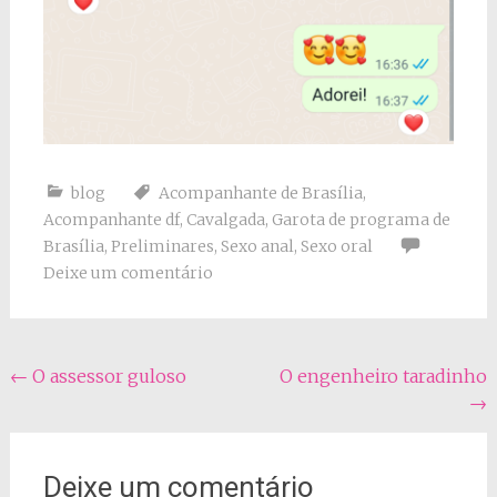
blog
Acompanhante de Brasília
,
Acompanhante df
,
Cavalgada
,
Garota de programa de
Brasília
,
Preliminares
,
Sexo anal
,
Sexo oral
Deixe um comentário
Navegação
←
O assessor guloso
O engenheiro taradinho
→
do
post
Deixe um comentário