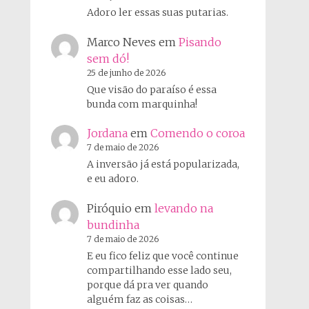
Adoro ler essas suas putarias.
Marco Neves
em
Pisando
sem dó!
25 de junho de 2026
Que visão do paraíso é essa
bunda com marquinha!
Jordana
em
Comendo o coroa
7 de maio de 2026
A inversão já está popularizada,
e eu adoro.
Piróquio
em
levando na
bundinha
7 de maio de 2026
E eu fico feliz que você continue
compartilhando esse lado seu,
porque dá pra ver quando
alguém faz as coisas…