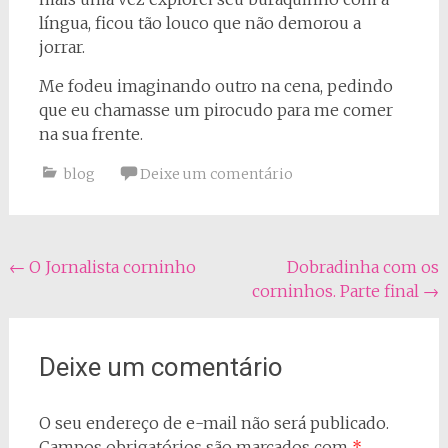
língua, ficou tão louco que não demorou a
jorrar.
Me fodeu imaginando outro na cena, pedindo
que eu chamasse um pirocudo para me comer
na sua frente.
blog
Deixe um comentário
Navegação
←
O Jornalista corninho
Dobradinha com os
corninhos. Parte final
→
do
post
Deixe um comentário
O seu endereço de e-mail não será publicado.
Campos obrigatórios são marcados com
*