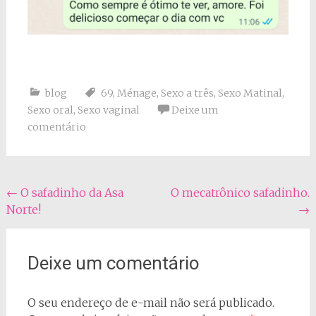
blog
69
,
Ménage
,
Sexo a três
,
Sexo Matinal
,
Sexo oral
,
Sexo vaginal
Deixe um
comentário
Navegação
←
O safadinho da Asa
O mecatrônico safadinho.
Norte!
→
do
post
Deixe um comentário
O seu endereço de e-mail não será publicado.