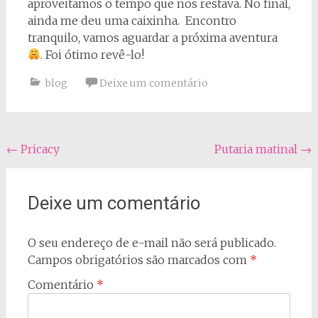
aproveitamos o tempo que nos restava. No final,
ainda me deu uma caixinha. Encontro
tranquilo, vamos aguardar a próxima aventura
. Foi ótimo revê-lo!
blog
Deixe um comentário
Navegação
←
Pricacy
Putaria matinal
→
do
post
Deixe um comentário
O seu endereço de e-mail não será publicado.
Campos obrigatórios são marcados com
*
Comentário
*