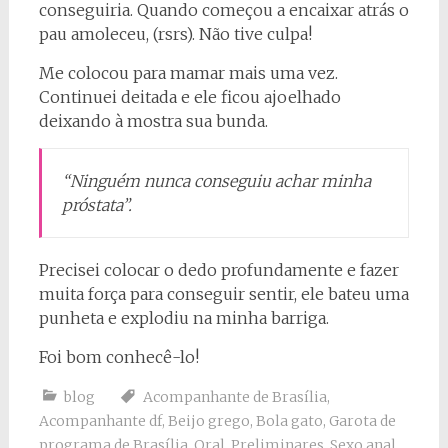
conseguiria. Quando começou a encaixar atrás o
pau amoleceu, (rsrs). Não tive culpa!
Me colocou para mamar mais uma vez.
Continuei deitada e ele ficou ajoelhado
deixando à mostra sua bunda.
“Ninguém nunca conseguiu achar minha
próstata”.
Precisei colocar o dedo profundamente e fazer
muita força para conseguir sentir, ele bateu uma
punheta e explodiu na minha barriga.
Foi bom conhecê-lo!
blog
Acompanhante de Brasília
,
Acompanhante df
,
Beijo grego
,
Bola gato
,
Garota de
programa de Brasília
,
Oral
,
Preliminares
,
Sexo anal
,