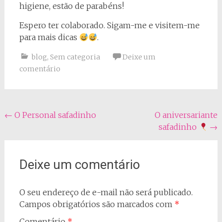
higiene, estão de parabéns!
Espero ter colaborado. Sigam-me e visitem-me
para mais dicas
.
blog
,
Sem categoria
Deixe um
comentário
Navegação
←
O Personal safadinho
O aniversariante
safadinho
→
do
post
Deixe um comentário
O seu endereço de e-mail não será publicado.
Campos obrigatórios são marcados com
*
Comentário
*