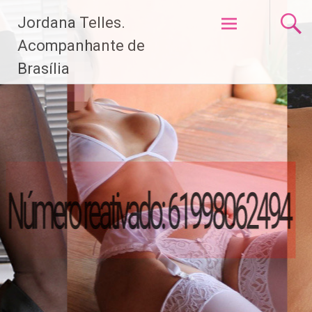
Pular
Jordana Telles.
para
o
Acompanhante de
conteúdo
Brasília