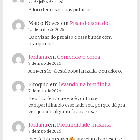
22 de julho de 2026
Adoro ler essas suas putarias.
Marco Neves
em
Pisando sem dó!
25 de junho de 2026
Que visão do paraíso é essa bunda com
marquinha!
Jordana
em
Comendo o coroa
7 de maio de 2026
A inversão já está popularizada, e eu adoro.
Piróquio
em
levando na bundinha
7 de maio de 2026
E eu fico feliz que você continue
compartilhando esse lado seu, porque dá pra
ver quando alguém faz as coisas…
Jordana
em
Profundidade máxima
7 de maio de 2026
Fico feliz em saber
Estarei mais presente