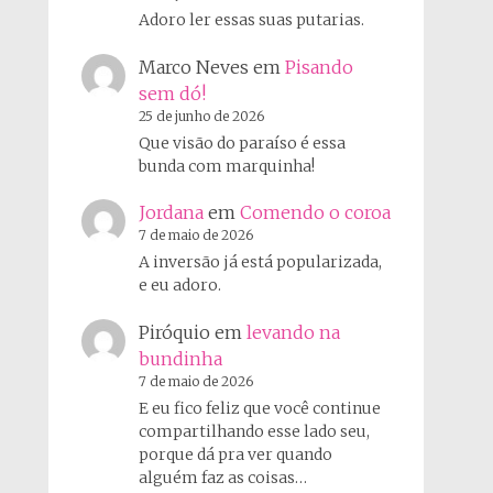
Adoro ler essas suas putarias.
Marco Neves
em
Pisando
sem dó!
25 de junho de 2026
Que visão do paraíso é essa
bunda com marquinha!
Jordana
em
Comendo o coroa
7 de maio de 2026
A inversão já está popularizada,
e eu adoro.
Piróquio
em
levando na
bundinha
7 de maio de 2026
E eu fico feliz que você continue
compartilhando esse lado seu,
porque dá pra ver quando
alguém faz as coisas…