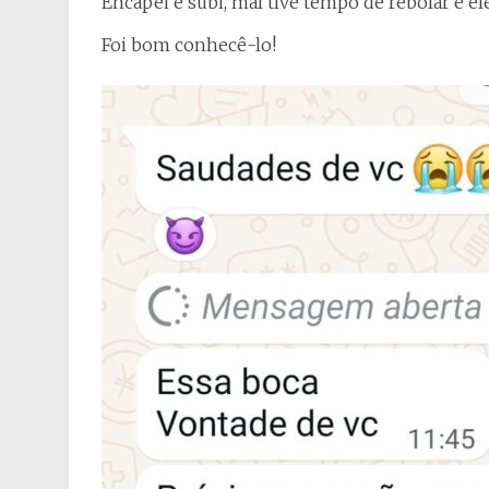
Encapei e subi, mal tive tempo de rebolar e el
Foi bom conhecê-lo!