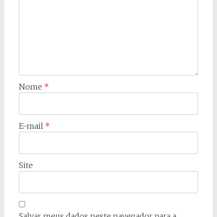
Nome
*
E-mail
*
Site
Salvar meus dados neste navegador para a