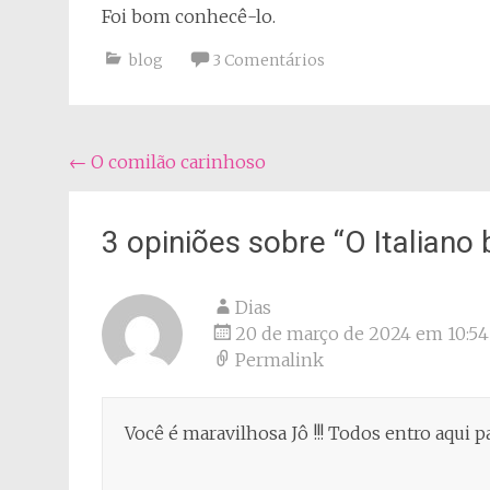
Foi bom conhecê-lo.
blog
3 Comentários
Navegação
←
O comilão carinhoso
do
post
3 opiniões sobre “
O Italiano 
Dias
20 de março de 2024 em 10:54
Permalink
Você é maravilhosa Jô !!! Todos entro aqui pa 