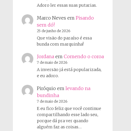
Adoro ler essas suas putarias.
Marco Neves
em
Pisando
sem dó!
25 de junho de 2026
Que visão do paraíso é essa
bunda com marquinha!
Jordana
em
Comendo o coroa
7 de maio de 2026
A inversão já está popularizada,
e eu adoro.
Piróquio
em
levando na
bundinha
7 de maio de 2026
E eu fico feliz que você continue
compartilhando esse lado seu,
porque dá pra ver quando
alguém faz as coisas…