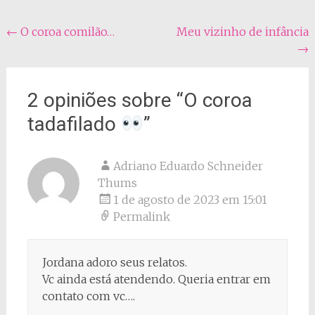
Navegação
←
O coroa comilão…
Meu vizinho de infância
→
do
post
2 opiniões sobre “
O coroa
tadafilado
”
Adriano Eduardo Schneider
Thums
1 de agosto de 2023 em 15:01
Permalink
Jordana adoro seus relatos.
Vc ainda está atendendo. Queria entrar em
contato com vc….