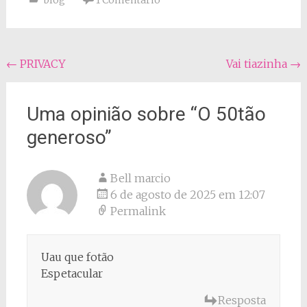
blog
1 Comentário
Navegação
←
PRIVACY
Vai tiazinha
→
do
post
Uma opinião sobre “
O 50tão
generoso
”
Bell marcio
6 de agosto de 2025 em 12:07
Permalink
Uau que fotão
Espetacular
Resposta