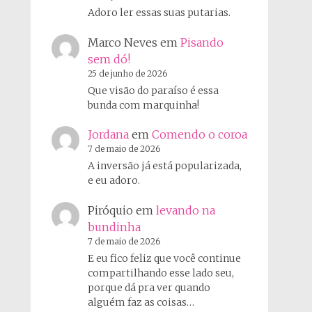
Adoro ler essas suas putarias.
Marco Neves
em
Pisando
sem dó!
25 de junho de 2026
Que visão do paraíso é essa
bunda com marquinha!
Jordana
em
Comendo o coroa
7 de maio de 2026
A inversão já está popularizada,
e eu adoro.
Piróquio
em
levando na
bundinha
7 de maio de 2026
E eu fico feliz que você continue
compartilhando esse lado seu,
porque dá pra ver quando
alguém faz as coisas…