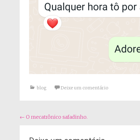
blog
Deixe um comentário
Navegação
←
O mecatrônico safadinho.
do
post