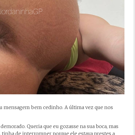
ou mensagem bem cedinho. A última vez que nos
 demorado. Queria que eu gozasse na sua boca, mas
 tinha de interromper porque ele estava prestes a