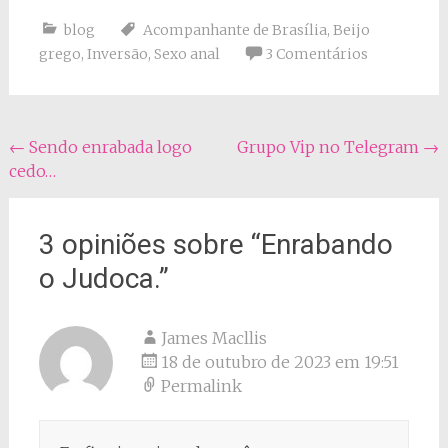
blog
Acompanhante de Brasília
,
Beijo
grego
,
Inversão
,
Sexo anal
3 Comentários
Navegação
←
Sendo enrabada logo
Grupo Vip no Telegram
→
cedo…
do
post
3 opiniões sobre “
Enrabando
o Judoca.
”
James Macllis
18 de outubro de 2023 em 19:51
Permalink