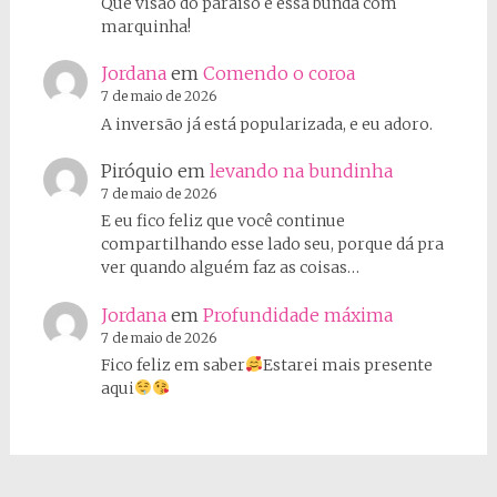
Que visão do paraíso é essa bunda com
marquinha!
Jordana
em
Comendo o coroa
7 de maio de 2026
A inversão já está popularizada, e eu adoro.
Piróquio
em
levando na bundinha
7 de maio de 2026
E eu fico feliz que você continue
compartilhando esse lado seu, porque dá pra
ver quando alguém faz as coisas…
Jordana
em
Profundidade máxima
7 de maio de 2026
Fico feliz em saber
Estarei mais presente
aqui