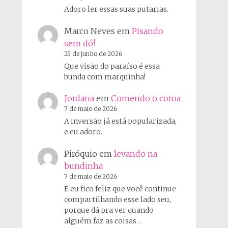
Adoro ler essas suas putarias.
Marco Neves
em
Pisando
sem dó!
25 de junho de 2026
Que visão do paraíso é essa
bunda com marquinha!
Jordana
em
Comendo o coroa
7 de maio de 2026
A inversão já está popularizada,
e eu adoro.
Piróquio
em
levando na
bundinha
7 de maio de 2026
E eu fico feliz que você continue
compartilhando esse lado seu,
porque dá pra ver quando
alguém faz as coisas…