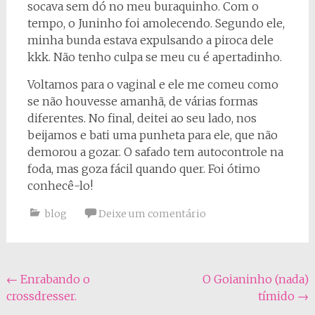
socava sem dó no meu buraquinho. Com o
tempo, o Juninho foi amolecendo. Segundo ele,
minha bunda estava expulsando a piroca dele
kkk. Não tenho culpa se meu cu é apertadinho.
Voltamos para o vaginal e ele me comeu como
se não houvesse amanhã, de várias formas
diferentes. No final, deitei ao seu lado, nos
beijamos e bati uma punheta para ele, que não
demorou a gozar. O safado tem autocontrole na
foda, mas goza fácil quando quer. Foi ótimo
conhecê-lo!
blog
Deixe um comentário
Navegação
←
Enrabando o
O Goianinho (nada)
crossdresser.
tímido
→
do