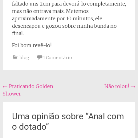
faltado uns 2cm para devorá-lo completamente,
mas não entrava mais. Metemos
aproximadamente por 10 minutos, ele
desencapou e gozou sobre minha bunda no
final.
Foi bom revê-lo!
blog
1 Comentário
Navegação
←
Praticando Golden
Não rolou!
→
Shower
do
post
Uma opinião sobre “
Anal com
o dotado
”