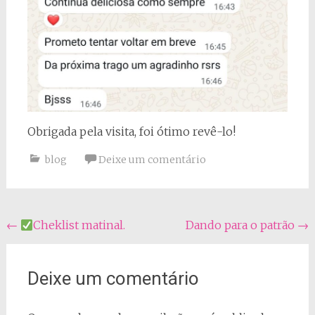
Obrigada pela visita, foi ótimo revê-lo!
blog
Deixe um comentário
Navegação
←
Cheklist matinal.
Dando para o patrão
→
do
post
Deixe um comentário