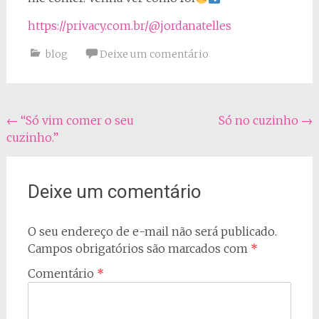
https://privacy.com.br/@jordanatelles
blog
Deixe um comentário
Navegação
←
“Só vim comer o seu
Só no cuzinho
→
cuzinho.”
do
post
Deixe um comentário
O seu endereço de e-mail não será publicado.
Campos obrigatórios são marcados com
*
Comentário
*